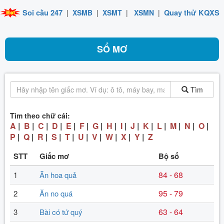
Soi cầu 247
|
XSMB
|
XSMT
|
XSMN
|
Quay thử KQXS
SỔ MƠ
Tìm
Tìm theo chữ cái:
A
|
B
|
C
|
D
|
E
|
F
|
G
|
H
|
I
|
J
|
K
|
L
|
M
|
N
|
O
|
P
|
Q
|
R
|
S
|
T
|
U
|
V
|
W
|
X
|
Y
|
Z
STT
Giấc mơ
Bộ số
84 - 68
1
Ăn hoa quả
95 - 79
2
Ăn no quá
63 - 64
3
Bài có tứ quý