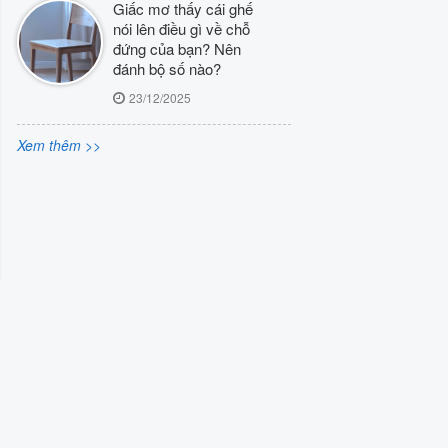
Giấc mơ thấy cái ghế
nói lên điều gì về chỗ
đứng của bạn? Nên
đánh bộ số nào?
23/12/2025
Xem thêm >>