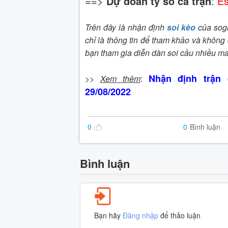
==>
Dự đoán tỷ số cả trận
:
Es
Trên đây là nhận định
soi kèo
của sog
chỉ là thông tin để tham khảo và không
bạn tham gia diễn dàn soi cầu nhiều ma
Nhận định trận 
>>
Xem thêm
:
29/08/2022
0
0
Bình luận
Bình luận
Bạn hãy
Đăng nhập
để thảo luận