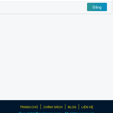
Đăng
TRANG CHỦ
CHÍNH SÁCH
BLOG
LIÊN HỆ