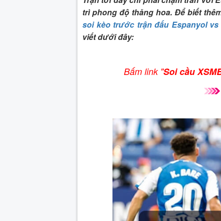
trì phong độ thăng hoa. Để biết thêm
soi kèo trước trận đấu Espanyol vs
viết dưới đây:
Bấm link "
Soi cầu XSM