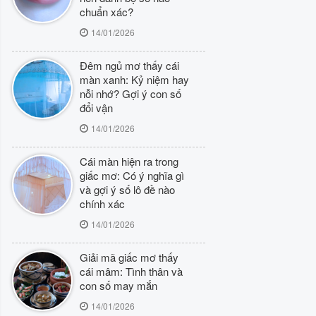
chuẩn xác?
14/01/2026
Đêm ngủ mơ thấy cái
màn xanh: Kỷ niệm hay
nỗi nhớ? Gợi ý con số
đổi vận
14/01/2026
Cái màn hiện ra trong
giấc mơ: Có ý nghĩa gì
và gợi ý số lô đề nào
chính xác
14/01/2026
Giải mã giấc mơ thấy
cái mâm: Tình thân và
con số may mắn
14/01/2026