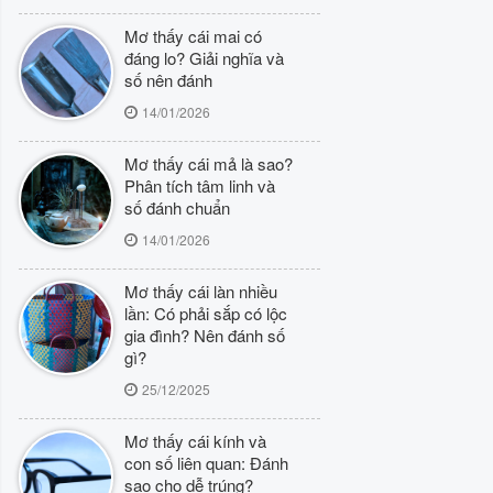
Mơ thấy cái mai có
đáng lo? Giải nghĩa và
số nên đánh
14/01/2026
Mơ thấy cái mả là sao?
Phân tích tâm linh và
số đánh chuẩn
14/01/2026
Mơ thấy cái làn nhiều
lần: Có phải sắp có lộc
gia đình? Nên đánh số
gì?
25/12/2025
Mơ thấy cái kính và
con số liên quan: Đánh
sao cho dễ trúng?