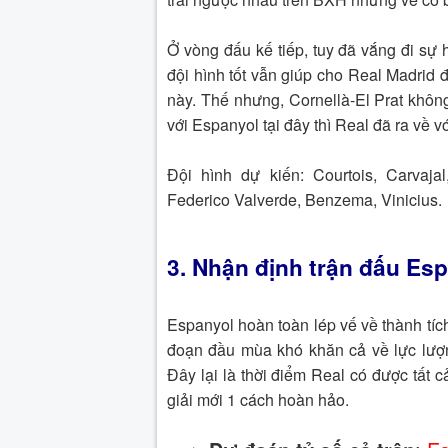
Ở vòng đấu kế tiếp, tuy đã vắng đi sự
đội hình tốt vẫn giúp cho Real Madrid 
này. Thế nhưng, Cornellà-El Prat không
với Espanyol tại đây thì Real đã ra về vớ
Đội hình dự kiến: Courtois, Carvaja
Federico Valverde, Benzema, Vinicius.
3.
Nhận định trận đấu Esp
Espanyol hoàn toàn lép vế về thành tích
đoạn đầu mùa khó khăn cả về lực lượn
Đây lại là thời điểm Real có được tất
giải mới 1 cách hoàn hảo.