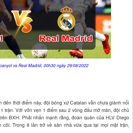
panyol vs Real Madrid, 00h30 ngày 29/08/2022
nh đến thời điểm này, đội bóng xứ Catalan vẫn chưa giành nổi
a 1 trận. Với vỏn vẹn 1 điểm sau 2 vòng đấu mở màn, đội chủ
5 trên BXH. Phải nhấn mạnh rằng, đoàn quân của HLV Diego
cỏi. Trong 8 lần trở về sân nhà vừa qua tại mọi mặt trận,