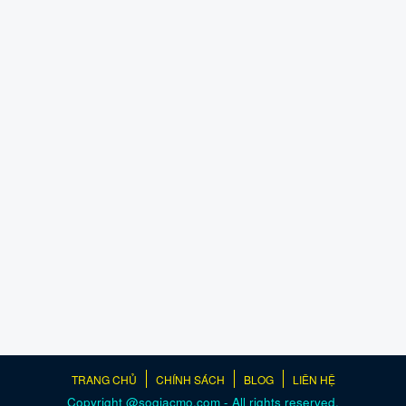
TRANG CHỦ
CHÍNH SÁCH
BLOG
LIÊN HỆ
Copyright @sogiacmo.com - All rights reserved.