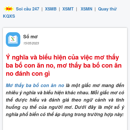
Soi cầu 247
|
XSMB
|
XSMT
|
XSMN
|
Quay thử
KQXS
Sổ mơ
15/05/2023
Ý nghĩa và biểu hiện của việc mơ thấy
ba bố con ăn no, mơ thấy ba bố con ăn
no đánh con gì
Mơ thấy ba bố con ăn no
là một giấc mơ mang đến
nhiều ý nghĩa và biểu hiện khác nhau. Mỗi giấc mơ có
thể được hiểu và đánh giá theo ngữ cảnh và tình
huống cụ thể của người mơ. Dưới đây là một số ý
nghĩa phổ biến có thể áp dụng trong trường hợp này: