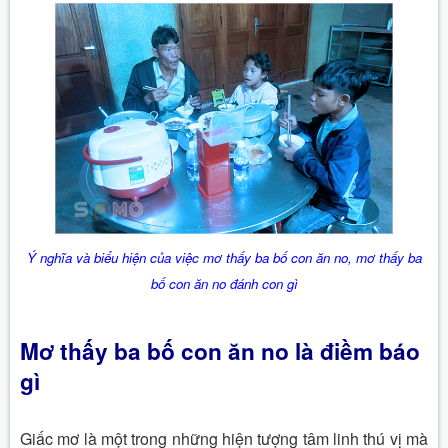
Ý nghĩa và biểu hiện của việc mơ thấy ba bố con ăn no, mơ thấy ba
bố con ăn no đánh con gì
Mơ thấy ba bố con ăn no là điềm báo
gì
Giấc mơ là một trong những hiện tượng tâm linh thú vị mà