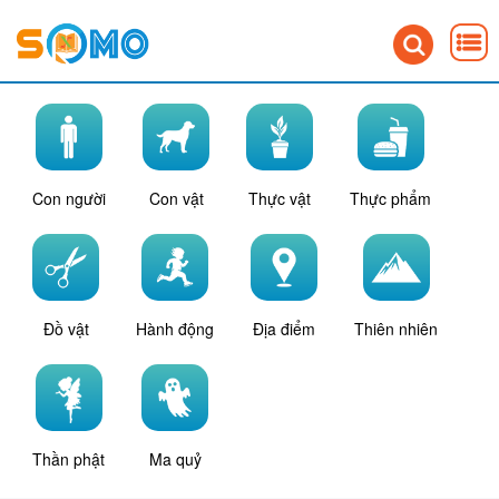
Con người
Con vật
Thực vật
Thực phẩm
Đồ vật
Hành động
Địa điểm
Thiên nhiên
Thần phật
Ma quỷ