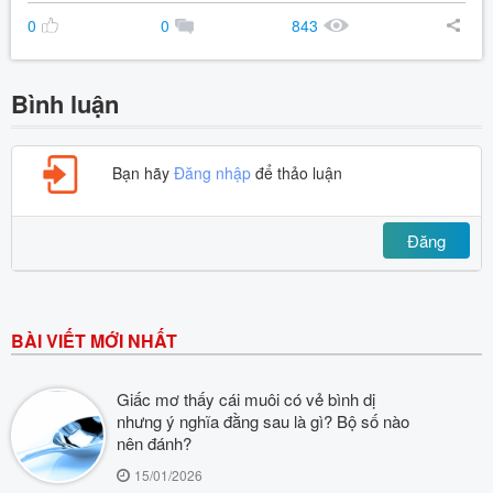
0
0
843
Bình luận
Bạn hãy
Đăng nhập
để thảo luận
Đăng
BÀI VIẾT MỚI NHẤT
Giấc mơ thấy cái muôi có vẻ bình dị
nhưng ý nghĩa đằng sau là gì? Bộ số nào
nên đánh?
15/01/2026