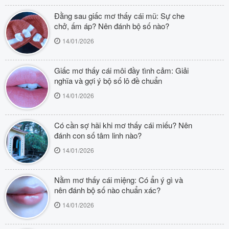
Đằng sau giấc mơ thấy cái mũ: Sự che
chở, ấm áp? Nên đánh bộ số nào?
14/01/2026
Giấc mơ thấy cái môi đầy tình cảm: Giải
nghĩa và gợi ý bộ số lô đề chuẩn
14/01/2026
Có cần sợ hãi khi mơ thấy cái miếu? Nên
đánh con số tâm linh nào?
14/01/2026
Nằm mơ thấy cái miệng: Có ẩn ý gì và
nên đánh bộ số nào chuẩn xác?
14/01/2026