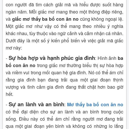
con người đã tìm cách giải mã và hiểu được suốt hàng
ngàn năm. Mỗi giấc mơ mang theo một thông điệp riêng,
và
giấc mơ thấy ba bố con ăn no
cũng không ngoại lệ.
Một giấc mơ như vậy có thể mang theo nhiều ý nghĩa
khác nhau, tùy thuộc vào ngữ cảnh và cảm nhận cá nhân.
Dưới đây là một số ý kiến phổ biến về việc giải mã giấc
mơ này:
Sự hòa hợp và hạnh phúc gia đình
-
: Hình ảnh
ba
bố con ăn no
trong giấc mơ thường biểu thị sự hòa hợp
và niềm vui trong mối quan hệ gia đình. Nó có thể ám chỉ
rằng gia đình bạn đang trải qua một giai đoạn thịnh
vượng và tình cảm gia đình đang thắt chặt hơn bao giờ
hết.
Sự an lành và an bình
-
:
Mơ thấy ba bố con ăn no
có thể đại diện cho sự an lành và an bình trong cuộc
sống. Điều này có thể ám chỉ rằng người mơ đang trải
qua một giai đoạn yên bình và không có những lo lắng