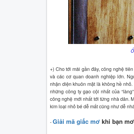
Ổ
+) Cho tới mãi gần đây, công nghệ tiên
và các cơ quan doanh nghiệp lớn. Ngu
nhận diện khuôn mặt là không hề nhỏ. D
những công ty gạo cội nhất của “làng
công nghệ mới nhất tới từng nhà dân. M
kim loại nhỏ bé dễ mất cũng như dễ nhái
Giải mã giấc mơ
khi bạn mơ
-