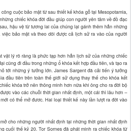
ng công cuộc bảo mật từ sau thiết kế khóa gỗ tại Mesopotamia,
 những chiếc khóa đời đầu giúp con người yên tâm về đồ đạc
sau, hậu vệ từ tương lai của chúng lại gánh thêm hẳn những
 việc bảo mật và theo dõi được cả lịch sử ra vào của người
 vật lý rõ ràng là phức tạp hơn hẳn lịch sử của những chiếc
 cũng đi đầu trong những ổ khóa kết hợp đầu tiên, và tạo ra
ỏ tới những ý tưởng lớn. James Sargent đã cải tiến ý tưởng
a đầu tiên trên toàn thế giới sử dụng thay thế cho khóa kết
chiếc khóa trở nên thông minh hơn nữa khi ông cho ra đời bộ
 được vào các chuỗi thời gian nhất định, một cái thì lâu hơn –
i có thể mở đươc. Hai loại thiết kế này lần lượt ra đời vào
 mở cho những người nhất định tại những thời gian nhất định
 cuối thế kỷ 20. Tor Sornes đã phát minh ra chiếc khóa từ