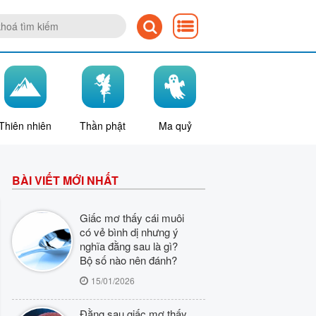
Thiên nhiên
Thần phật
Ma quỷ
BÀI VIẾT MỚI NHẤT
Giấc mơ thấy cái muôi
có vẻ bình dị nhưng ý
nghĩa đằng sau là gì?
Bộ số nào nên đánh?
15/01/2026
Đằng sau giấc mơ thấy