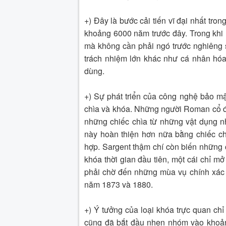
+) Đây là bước cải tiến vĩ đại nhất tro
khoảng 6000 năm trước đây. Trong khi
mà không cần phải ngó trước nghiêng 
trách nhiệm lớn khác như cá nhân hóa
dùng.
+) Sự phát triển của công nghệ bảo mật
chìa và khóa. Những người Roman cổ đại
những chiếc chìa từ những vật dụng nh
này hoàn thiện hơn nữa bằng chiếc chì
hợp. Sargent thậm chí còn biến những 
khóa thời gian đầu tiên, một cái chỉ mở
phải chờ đến những mùa vụ chính xác mớ
năm 1873 và 1880.
+) Ý tưởng của loại khóa trực quan chỉ
cũng đã bắt đầu nhen nhóm vào khoảng