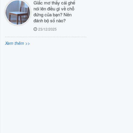
Giấc mơ thấy cái ghế
nói lên điều gì về chỗ
đứng của bạn? Nên
đánh bộ số nào?
23/12/2025
Xem thêm >>