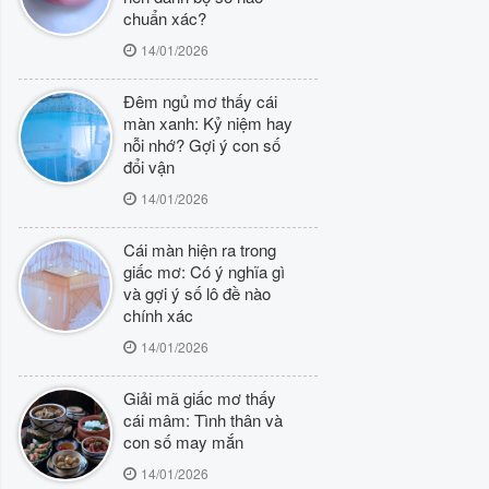
chuẩn xác?
14/01/2026
Đêm ngủ mơ thấy cái
màn xanh: Kỷ niệm hay
nỗi nhớ? Gợi ý con số
đổi vận
14/01/2026
Cái màn hiện ra trong
giấc mơ: Có ý nghĩa gì
và gợi ý số lô đề nào
chính xác
14/01/2026
Giải mã giấc mơ thấy
cái mâm: Tình thân và
con số may mắn
14/01/2026