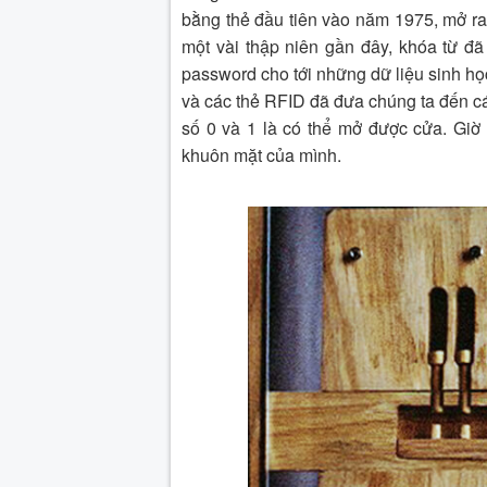
bằng thẻ đầu tiên vào năm 1975, mở ra 
một vài thập niên gần đây, khóa từ đ
password cho tới những dữ liệu sinh h
và các thẻ RFID đã đưa chúng ta đến cá
số 0 và 1 là có thể mở được cửa. Gi
khuôn mặt của mình.