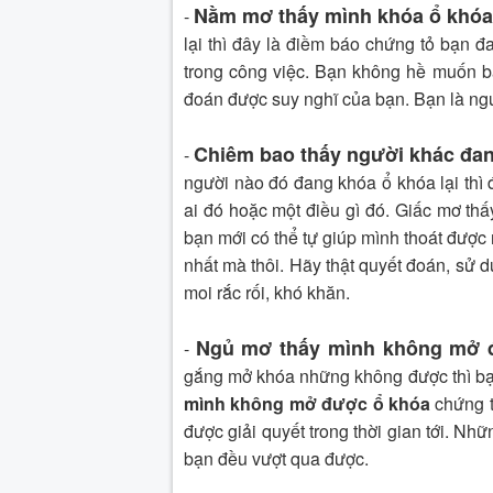
Nằm mơ thấy mình khóa ổ khóa 
-
lại thì đây là điềm báo chứng tỏ bạn đ
trong công việc. Bạn không hề muốn bấ
đoán được suy nghĩ của bạn. Bạn là ngư
Chiêm bao thấy người khác đa
-
người nào đó đang khóa ổ khóa lại thì 
ai đó hoặc một điều gì đó. Giấc mơ th
bạn mới có thể tự giúp mình thoát được
nhất mà thôi. Hãy thật quyết đoán, sử 
moi rắc rối, khó khăn.
Ngủ mơ thấy mình không mở 
-
gắng mở khóa những không được thì bạ
mình không mở được ổ khóa
chứng t
được giải quyết trong thời gian tới. Nhữ
bạn đều vượt qua được.