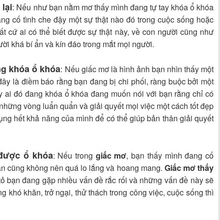
lại
: Nếu như bạn nằm mơ thấy mình đang tự tay khóa ổ khóa
ang cố tình che đậy một sự thật nào đó trong cuộc sống hoặc
t cứ ai có thể biết được sự thật này, về con người cũng như
ời khá bí ẩn và kín đáo trong mắt mọi người.
ng khóa ổ khóa
: Nếu giấc mơ là hình ảnh bạn nhìn thấy một
đây là điềm báo rằng bạn đang bị chi phối, ràng buộc bởi một
ấy ai đó đang khóa ổ khóa đang muốn nói với bạn rằng chỉ có
 những vòng luẩn quẩn và giải quyết mọi việc một cách tốt đẹp
dụng hết khả năng của mình để có thể giúp bản thân giải quyết
được ổ khóa
: Nếu trong
giấc mơ
, bạn thấy mình đang cố
n cũng không nên quá lo lắng và hoang mang.
Giấc mơ thấy
ỏ bạn đang gặp nhiều vấn đề rắc rối và những vấn đề này sẽ
ng khó khăn, trở ngại, thử thách trong công việc, cuộc sống thì