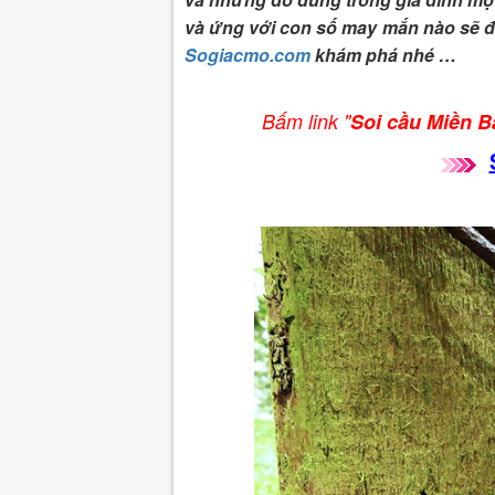
và ứng với con số may mắn nào sẽ đem
Sogiacmo.com
khám phá nhé …
Bấm link "
Soi cầu Miền B