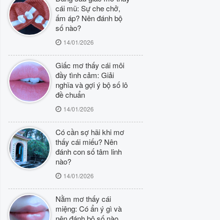
cái mũ: Sự che chở,
ấm áp? Nên đánh bộ
số nào?
14/01/2026
Giấc mơ thấy cái môi
đầy tình cảm: Giải
nghĩa và gợi ý bộ số lô
đề chuẩn
14/01/2026
Có cần sợ hãi khi mơ
thấy cái miếu? Nên
đánh con số tâm linh
nào?
14/01/2026
Nằm mơ thấy cái
miệng: Có ẩn ý gì và
nên đánh bộ số nào