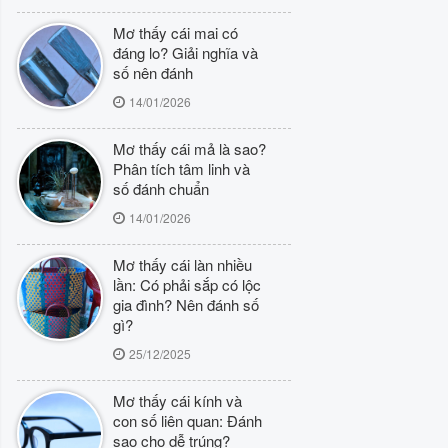
Mơ thấy cái mai có
đáng lo? Giải nghĩa và
số nên đánh
14/01/2026
Mơ thấy cái mả là sao?
Phân tích tâm linh và
số đánh chuẩn
14/01/2026
Mơ thấy cái làn nhiều
lần: Có phải sắp có lộc
gia đình? Nên đánh số
gì?
25/12/2025
Mơ thấy cái kính và
con số liên quan: Đánh
sao cho dễ trúng?