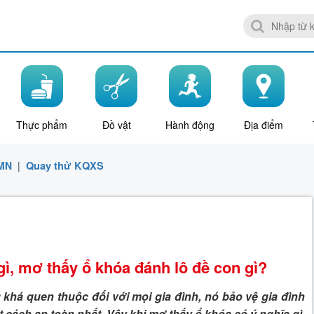
Thực phẩm
Đồ vật
Hành động
Địa điểm
MN
|
Quay thử KQXS
gì, mơ thấy ổ khóa đánh lô đề con gì?
khá quen thuộc đối với mọi gia đình, nó bảo vệ gia đình
cách an toàn nhất. Vậy khi mơ thấy ổ khóa có ý nghĩa gì,