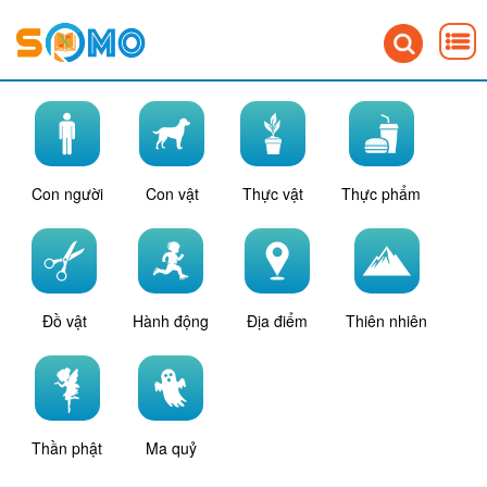
Con người
Con vật
Thực vật
Thực phẩm
Đồ vật
Hành động
Địa điểm
Thiên nhiên
Thần phật
Ma quỷ