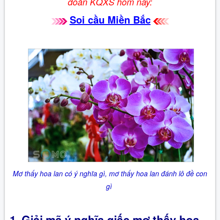
đoán KQXS hôm nay:
Soi cầu Miền Bắc
Mơ thấy hoa lan có ý nghĩa gì, mơ thấy hoa lan đánh lô đề con
gì
1.
Giải mã ý nghĩa giấc mơ thấy hoa