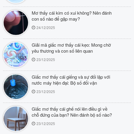
Mơ thấy cái kim có xui không? Nên đánh
con số nào để gặp may?
24/12/2025
Giải mã giấc mơ thấy cái kẹo: Mong chờ
yêu thương và con số liên quan
23/12/2025
Giấc mơ thấy cái giếng và sự đối lập với
nước máy hiện đại: Bộ số đổi vận
23/12/2025
Giấc mơ thấy cái ghế nói lên điều gì về
chỗ đứng của bạn? Nên đánh bộ số nào?
23/12/2025