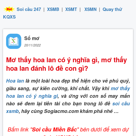
Soi cầu 247
|
XSMB
|
XSMT
|
XSMN
|
Quay thử
KQXS
Sổ mơ
20/11/2022
Mơ thấy hoa lan có ý nghĩa gì, mơ thấy
hoa lan đánh lô đề con gì?
Hoa lan
là một loài hoa đẹp thể hiện cho vẻ phú quý,
giàu sang, sự kiên cường, khí chất. Vậy khi
mơ thấy
hoa lan có ý nghĩa gì
, và ứng với con số may mắn
nào sẽ đem lại tiền tài cho bạn trong lô đề
soi cầu
xsmb
, hãy cùng Sogiacmo.com khám phá nhé …
Bấm link "
Soi cầu Miền Bắc
" bên dưới để xem dự