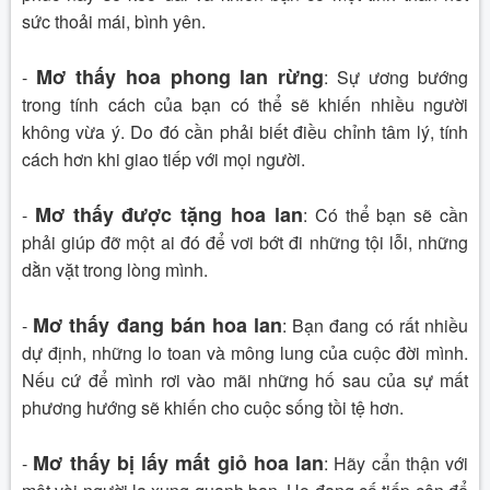
sức thoải mái, bình yên.
Mơ thấy hoa phong lan rừng
-
: Sự ương bướng
trong tính cách của bạn có thể sẽ khiến nhiều người
không vừa ý. Do đó cần phải biết điều chỉnh tâm lý, tính
cách hơn khi giao tiếp với mọi người.
Mơ thấy được tặng hoa lan
-
: Có thể bạn sẽ cần
phải giúp đỡ một ai đó để vơi bớt đi những tội lỗi, những
dằn vặt trong lòng mình.
Mơ thấy đang bán hoa lan
-
: Bạn đang có rất nhiều
dự định, những lo toan và mông lung của cuộc đời mình.
Nếu cứ để mình rơi vào mãi những hố sau của sự mất
phương hướng sẽ khiến cho cuộc sống tồi tệ hơn.
Mơ thấy bị lấy mất giỏ hoa lan
-
: Hãy cẩn thận với