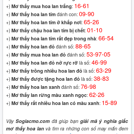
16-61
+)
Mơ thấy mua hoa lan trắng
:
09-90
+)
Mơ thấy hoa lan tím
đánh con:
65-26
+)
Mơ thấy hoa lan tím ở khắp nơi
:
01-10
+)
Mơ thấy chậu hoa lan tím bị chết
:
66-54
+)
Mơ thấy hoa lan tím rất đẹp trong nhà
:
88-65
+)
Mơ thấy hoa lan đỏ
đánh số:
53-97-05
+)
Mơ thấy mua hoa lan đỏ
đánh số:
46-99
+)
Mơ thấy hoa lan đỏ nở rực rỡ
là số:
63-29
+)
Mơ thấy trồng nhiều hoa lan đỏ
là số:
38-83
+)
Mơ thấy được tặng hoa lan đỏ
là số:
76-98
+)
Mơ thấy hoa lan xanh
đánh số:
62-26
+)
Mơ thấy lan rừng màu xanh ngọc
:
15-89
+)
Mơ thấy rất nhiều hoa lan có màu xanh
:
Vậy
Sogiacmo.com
đã giúp bạn
giải mã ý nghĩa giấc
mơ thấy hoa lan
và tìm ra những con số may mắn đem