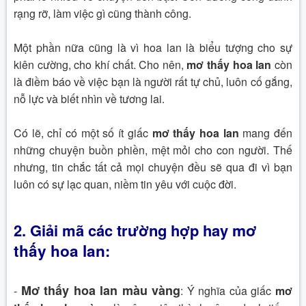
rạng rỡ, làm việc gì cũng thành công.
Một phần nữa cũng là vì hoa lan là biểu tượng cho sự
kiên cường, cho khí chất. Cho nên,
mơ thấy hoa lan
còn
là điềm báo về việc bạn là người rất tự chủ, luôn cố gắng,
nỗ lực và biết nhìn về tương lai.
Có lẽ, chỉ có một số ít giấc
mơ thấy hoa lan
mang đến
những chuyện buồn phiền, mệt mỏi cho con người. Thế
nhưng, tin chắc tất cả mọi chuyện đều sẽ qua đi vì bạn
luôn có sự lạc quan, niềm tin yêu với cuộc đời.
2.
Giải mã các trường hợp hay
mơ
thấy hoa lan
:
Mơ thấy hoa lan màu vàng
-
: Ý nghĩa của giấc
mơ