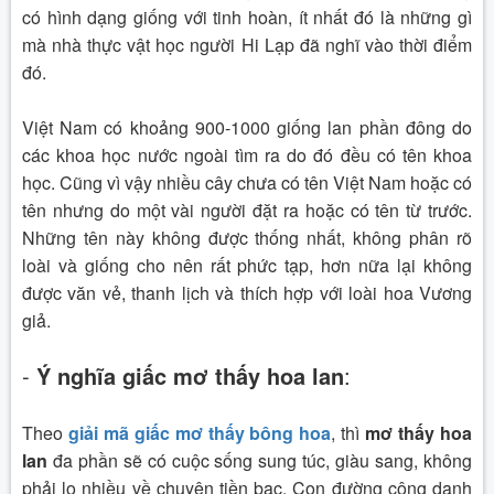
có hình dạng giống với tinh hoàn, ít nhất đó là những gì
mà nhà thực vật học người Hi Lạp đã nghĩ vào thời điểm
đó.
Việt Nam có khoảng 900-1000 giống lan phần đông do
các khoa học nước ngoài tìm ra do đó đều có tên khoa
học. Cũng vì vậy nhiều cây chưa có tên Việt Nam hoặc có
tên nhưng do một vài người đặt ra hoặc có tên từ trước.
Những tên này không được thống nhất, không phân rõ
loài và giống cho nên rất phức tạp, hơn nữa lại không
được văn vẻ, thanh lịch và thích hợp với loài hoa Vương
giả.
-
Ý nghĩa giấc mơ thấy hoa lan
:
Theo
giải mã giấc mơ thấy bông hoa
, thì
mơ thấy hoa
lan
đa phần sẽ có cuộc sống sung túc, giàu sang, không
phải lo nhiều về chuyện tiền bạc. Con đường công danh