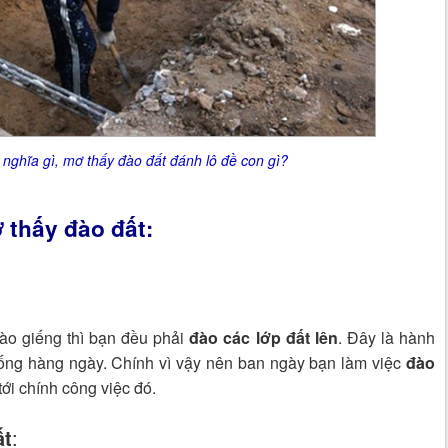
 nghĩa gì, mơ thấy đào đất đánh lô đề con gì?
ơ thấy đào đất
:
ào giếng thì bạn đều phải
đào các lớp đất lên
. Đây là hành
sống hàng ngày. Chính vì vậy nên ban ngày bạn làm việc
đào
ới chính công việc đó.
ất
: