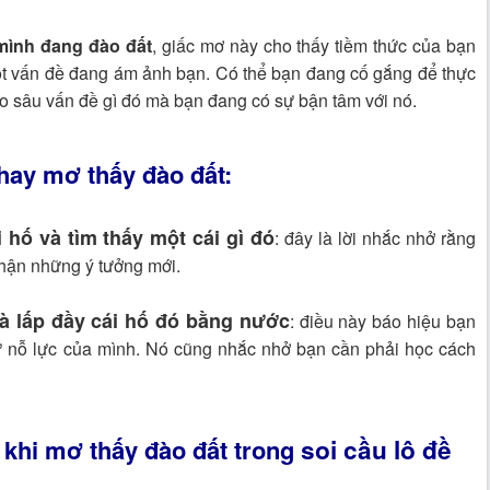
mình đang đào đất
, giấc mơ này cho thấy tiềm thức của bạn
một vấn đề đang ám ảnh bạn. Có thể bạn đang cố gắng để thực
o sâu vấn đề gì đó mà bạn đang có sự bận tâm với nó.
hay mơ thấy đào đất
:
hố và tìm thấy một cái gì đó
: đây là lời nhắc nhở rằng
hận những ý tưởng mới.
à lấp đầy cái hố đó bằng nước
: điều này báo hiệu bạn
 nỗ lực của mình. Nó cũng nhắc nhở bạn cần phải học cách
khi mơ thấy đào đất trong
soi cầu lô đề