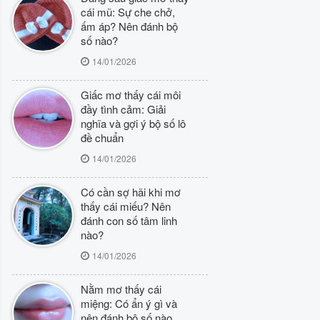
cái mũ: Sự che chở,
ấm áp? Nên đánh bộ
số nào?
14/01/2026
Giấc mơ thấy cái môi
đầy tình cảm: Giải
nghĩa và gợi ý bộ số lô
đề chuẩn
14/01/2026
Có cần sợ hãi khi mơ
thấy cái miếu? Nên
đánh con số tâm linh
nào?
14/01/2026
Nằm mơ thấy cái
miệng: Có ẩn ý gì và
nên đánh bộ số nào