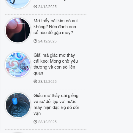
24/12/2025
Mơ thấy cái kim có xui
không? Nên đánh con
số nào để gặp may?
24/12/2025
Giải mã giấc mơ thấy
cái kẹo: Mong chờ yêu
thương và con số liên
quan
23/12/2025
Giấc mơ thấy cái giếng
và sự đối lập với nước
máy hiện đại: Bộ số đổi
vận
23/12/2025