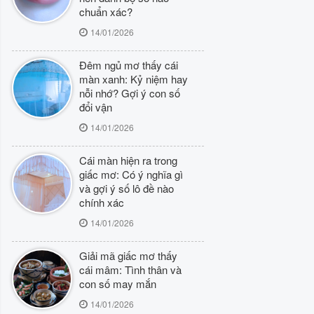
chuẩn xác?
14/01/2026
Đêm ngủ mơ thấy cái
màn xanh: Kỷ niệm hay
nỗi nhớ? Gợi ý con số
đổi vận
14/01/2026
Cái màn hiện ra trong
giấc mơ: Có ý nghĩa gì
và gợi ý số lô đề nào
chính xác
14/01/2026
Giải mã giấc mơ thấy
cái mâm: Tình thân và
con số may mắn
14/01/2026