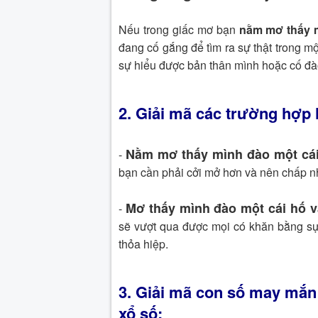
Nếu trong giấc mơ bạn
nằm mơ thấy 
đang cố gắng để tìm ra sự thật trong 
sự hiểu được bản thân mình hoặc cố đà
2.
Giải mã các trường hợp 
Nằm mơ thấy mình đào một cái 
-
bạn cần phải cởi mở hơn và nên chấp n
Mơ thấy mình đào một cái hố v
-
sẽ vượt qua được mọi có khăn bằng sự
thỏa hiệp.
3.
Giải mã con số may mắn 
xổ số
: