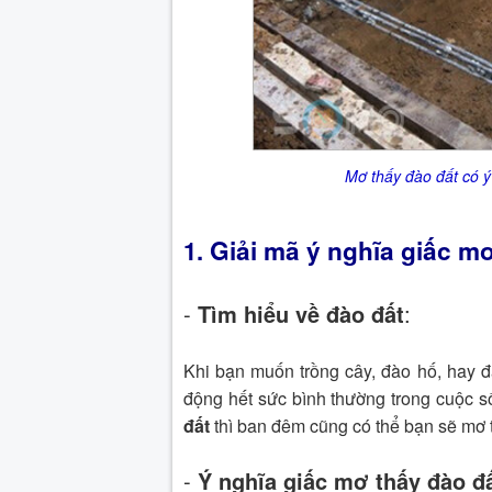
Mơ thấy đào đất có ý
1.
Giải mã ý nghĩa giấc m
-
Tìm hiểu về đào đất
:
Khi bạn muốn trồng cây, đào hố, hay đ
động hết sức bình thường trong cuộc 
đất
thì ban đêm cũng có thể bạn sẽ mơ t
-
Ý nghĩa giấc mơ thấy đào đ