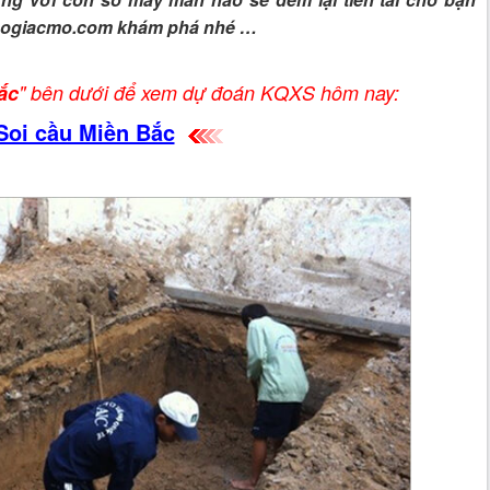
Sogiacmo.com khám phá nhé …
ắc
" bên dưới để xem dự đoán KQXS hôm nay:
Soi cầu Miền Bắc