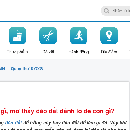
Thực phẩm
Đồ vật
Hành động
Địa điểm
MN
|
Quay thử KQXS
gì, mơ thấy đào đất đánh lô đề con gì?
ng
đào đất
để trồng cây hay đào đất để làm gì đó. Vậy khi
ứng với con số may mắn nào sẽ đem lại tiền tài cho bạn