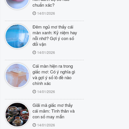
chuẩn xác?
14/01/2026
Đêm ngủ mơ thấy cái
màn xanh: Kỷ niệm hay
nỗi nhớ? Gợi ý con số
đổi vận
14/01/2026
Cái màn hiện ra trong
giấc mơ: Có ý nghĩa gì
và gợi ý số lô đề nào
chính xác
14/01/2026
Giải mã giấc mơ thấy
cái mâm: Tình thân và
con số may mắn
14/01/2026