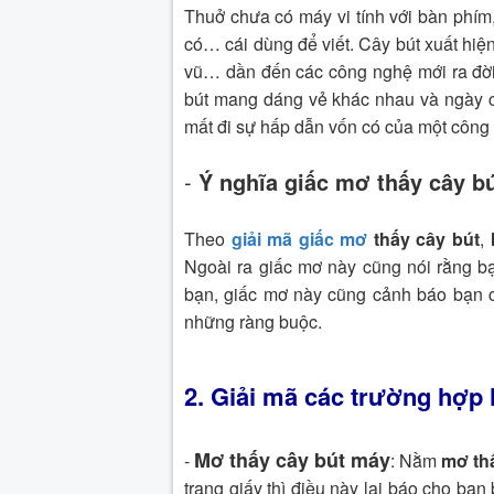
Thuở chưa có máy vi tính với bàn phím
có… cái dùng để viết. Cây bút xuất hiện 
vũ… dần đến các công nghệ mới ra đời đ
bút mang dáng vẻ khác nhau và ngày c
mất đi sự hấp dẫn vốn có của một công
-
Ý nghĩa giấc mơ thấy cây b
Theo
giải mã giấc mơ
thấy cây bút
,
Ngoài ra giấc mơ này cũng nói rằng b
bạn, giấc mơ này cũng cảnh báo bạn c
những ràng buộc.
2.
Giải mã các trường hợp
Mơ thấy cây bút máy
-
: Nằm
mơ th
trang giấy thì điều này lại báo cho bạn 