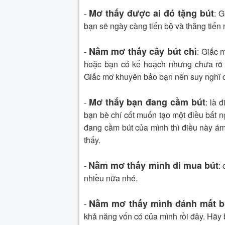
Mơ thấy được ai đó tặng bút
-
: 
bạn sẽ ngày càng tiến bộ và thăng tiến
Nằm mơ thấy cây bút chì
-
: Giấc 
hoặc bạn có kế hoạch nhưng chưa rõ r
Giấc mơ khuyên bảo bạn nên suy nghĩ c
Mơ thấy bạn đang cầm bút
-
: là 
bạn bè chí cốt muốn tạo một điều bất 
đang cầm bút của mình thì điều này ám
thấy.
Nằm mơ thấy mình đi mua bút
-
:
nhiều nữa nhé.
Nằm mơ thấy mình đánh mất b
-
khả năng vốn có của mình rồi đây. Hãy bì