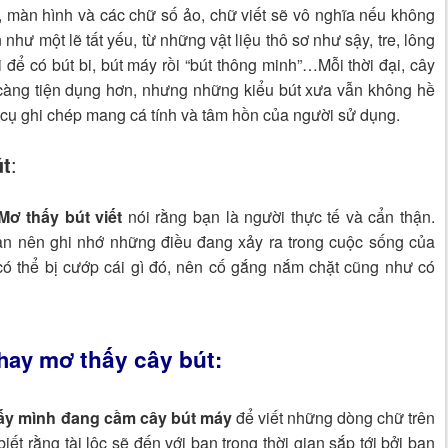
, màn hình và các chữ số ảo, chữ viết sẽ vô nghĩa nếu không
như một lẽ tất yếu, từ những vật liệu thô sơ như sậy, tre, lông
ể có bút bi, bút máy rồi “bút thông minh”…Mỗi thời đại, cây
àng tiện dụng hơn, nhưng những kiểu bút xưa vẫn không hề
 cụ ghi chép mang cá tính và tâm hồn của người sử dụng.
út
:
Mơ thấy bút viết
nói rằng bạn là người thực tế và cẩn thận.
ạn nên ghi nhớ những điều đang xảy ra trong cuộc sống của
ó thể bị cướp cái gì đó, nên cố gắng nắm chặt cũng như có
 hay
mơ thấy cây bút
:
ấy mình đang cầm cây bút máy
để viết những dòng chữ trên
biết rằng tài lộc sẽ đến với bạn trong thời gian sắp tới bởi bạn