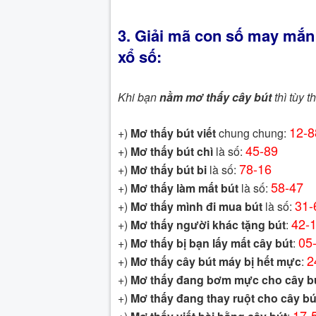
3.
Giải mã con số may mắn 
xổ số
:
Khi bạn
nằm mơ thấy cây bút
thì tùy 
12-8
+)
Mơ thấy bút viết
chung chung:
45-89
+)
Mơ thấy bút chì
là số:
78-16
+)
Mơ thấy bút bi
là số:
58-47
+)
Mơ thấy làm mất bút
là số:
31-
+)
Mơ thấy mình đi mua bút
là số:
42-
+)
Mơ thấy người khác tặng bút
:
05
+)
Mơ thấy bị bạn lấy mất cây bút
:
2
+)
Mơ thấy cây bút máy bị hết mực
:
+)
Mơ thấy đang bơm mực cho cây b
+)
Mơ thấy đang thay ruột cho cây bú
17-