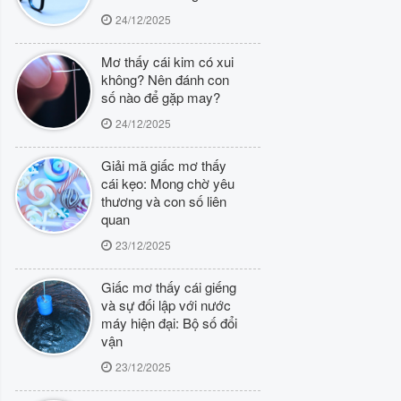
24/12/2025
Mơ thấy cái kim có xui
không? Nên đánh con
số nào để gặp may?
24/12/2025
Giải mã giấc mơ thấy
cái kẹo: Mong chờ yêu
thương và con số liên
quan
23/12/2025
Giấc mơ thấy cái giếng
và sự đối lập với nước
máy hiện đại: Bộ số đổi
vận
23/12/2025