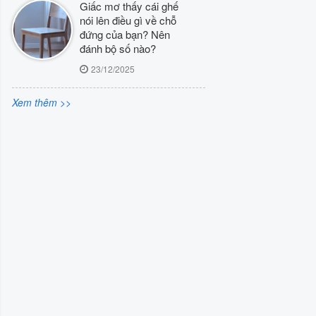
Giấc mơ thấy cái ghế
nói lên điều gì về chỗ
đứng của bạn? Nên
đánh bộ số nào?
23/12/2025
Xem thêm >>