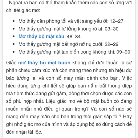
- Ngoài ra bạn có thể tham khảo thêm các con số ứng với
chi tiết giấc mơ:
Mơ thấy căn phòng tối và vệt sáng yếu ớt: 12–27
Mơ thấy gương mặt lơ lửng không rõ ai: 03–30
Mơ thấy bộ mặt sầu
: 48–84
Mơ thấy gương mặt bất ngờ nở nụ cười: 22–29
Mơ thấy gương mặt tan biến trong không khí: 09–90
Giấc
mơ thấy bộ mặt buồn
không chỉ đơn thuần là sự
phản chiếu cảm xúc mà còn mang theo những tín hiệu dự
báo tương lai và con số may mắn dành cho bạn. Việc
hiểu đúng từng chi tiết sẽ giúp bạn nắm bắt thông điệp
mà tiềm thức đang gửi gắm, đồng thời chọn được các con
số phù hợp nhất. Liệu giấc mơ về bộ mặt buồn có đang
muốn nhắn nhủ điều gì quan trọng? Và con số nào sẽ
mang đến may mắn cho bạn trong thời gian sắp tới? Hãy
ghi nhớ giấc mơ của mình và áp dụng bộ số đúng cách để
đón nhận tài lộc.