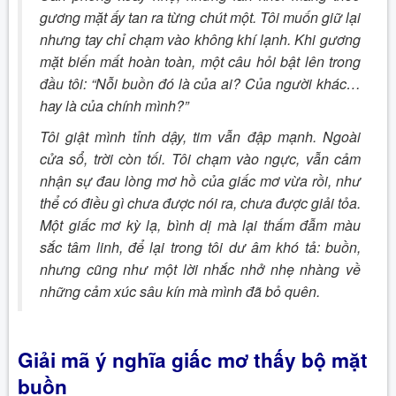
gương mặt ấy tan ra từng chút một. Tôi muốn giữ lại
nhưng tay chỉ chạm vào không khí lạnh. Khi gương
mặt biến mất hoàn toàn, một câu hỏi bật lên trong
đầu tôi: “Nỗi buồn đó là của ai? Của người khác…
hay là của chính mình?”
Tôi giật mình tỉnh dậy, tim vẫn đập mạnh. Ngoài
cửa sổ, trời còn tối. Tôi chạm vào ngực, vẫn cảm
nhận sự đau lòng mơ hồ của giấc mơ vừa rồi, như
thể có điều gì chưa được nói ra, chưa được giải tỏa.
Một giấc mơ kỳ lạ, bình dị mà lại thấm đẫm màu
sắc tâm linh, để lại trong tôi dư âm khó tả: buồn,
nhưng cũng như một lời nhắc nhở nhẹ nhàng về
những cảm xúc sâu kín mà mình đã bỏ quên.
Giải mã ý nghĩa giấc
mơ thấy bộ mặt
buồn