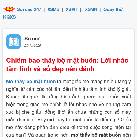
Soi cầu 247
|
XSMB
|
XSMT
|
XSMN
|
Quay thử
KQXS
Sổ mơ
29/11/2025
Chiêm bao thấy bộ mặt buồn: Lời nhắc
tâm linh và số đẹp nên đánh
Mơ thấy bộ mặt buồn
là một giấc mơ mang nhiều tầng ý
nghĩa, từ cảm xúc nội tâm đến tín hiệu tâm linh khó lý giải.
Không ít người tin rằng hình ảnh gương mặt buồn xuất
hiện trong giấc mơ chính là lời nhắc nhở về những cảm
xúc bị che giấu, đồng thời ẩn chứa những con số may
mắn đặc biệt. Vậy mơ thấy bộ mặt buồn là điềm gì? Giấc
mơ này đang phản ánh điều gì trong cuộc sống hiện tại
của bạn? Và quan trọng hơn,
mơ thấy bộ mặt buồn
nên