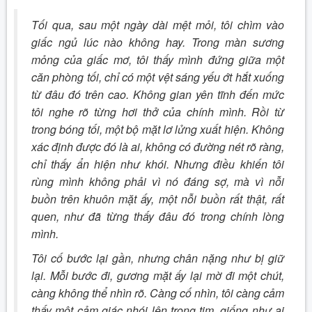
Tối qua, sau một ngày dài mệt mỏi, tôi chìm vào
giấc ngủ lúc nào không hay. Trong màn sương
mỏng của giấc mơ, tôi thấy mình đứng giữa một
căn phòng tối, chỉ có một vệt sáng yếu ớt hắt xuống
từ đâu đó trên cao. Không gian yên tĩnh đến mức
tôi nghe rõ từng hơi thở của chính mình. Rồi từ
trong bóng tối, một bộ mặt lơ lửng xuất hiện. Không
xác định được đó là ai, không có đường nét rõ ràng,
chỉ thấy ẩn hiện như khói. Nhưng điều khiến tôi
rùng mình không phải vì nó đáng sợ, mà vì nỗi
buồn trên khuôn mặt ấy, một nỗi buồn rất thật, rất
quen, như đã từng thấy đâu đó trong chính lòng
mình.
Tôi cố bước lại gần, nhưng chân nặng như bị giữ
lại. Mỗi bước đi, gương mặt ấy lại mờ đi một chút,
càng không thể nhìn rõ. Càng cố nhìn, tôi càng cảm
thấy một cảm giác nhói lên trong tim, giống như ai