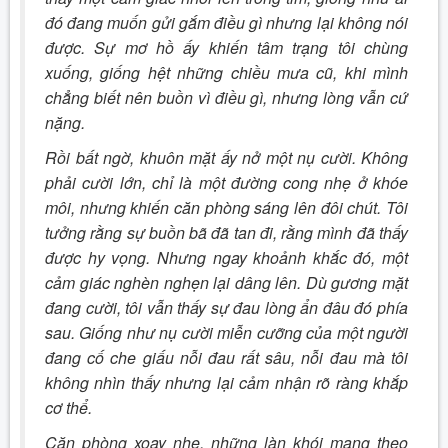
đó đang muốn gửi gắm điều gì nhưng lại không nói
được. Sự mơ hồ ấy khiến tâm trạng tôi chùng
xuống, giống hệt những chiều mưa cũ, khi mình
chẳng biết nên buồn vì điều gì, nhưng lòng vẫn cứ
nặng.
Rồi bất ngờ, khuôn mặt ấy nở một nụ cười. Không
phải cười lớn, chỉ là một đường cong nhẹ ở khóe
môi, nhưng khiến căn phòng sáng lên đôi chút. Tôi
tưởng rằng sự buồn bã đã tan đi, rằng mình đã thấy
được hy vọng. Nhưng ngay khoảnh khắc đó, một
cảm giác nghèn nghẹn lại dâng lên. Dù gương mặt
đang cười, tôi vẫn thấy sự đau lòng ẩn đâu đó phía
sau. Giống như nụ cười miễn cưỡng của một người
đang cố che giấu nỗi đau rất sâu, nỗi đau mà tôi
không nhìn thấy nhưng lại cảm nhận rõ ràng khắp
cơ thể.
Căn phòng xoay nhẹ, những làn khói mang theo