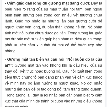
-
Cảm giác đau lòng dù gương mặt đang cười:
Đây là
biểu hiện rõ ràng của sự mâu thuẫn nội tâm: bên ngoài
bình thản nhưng bên trong còn nhiều vết thương chưa
lành. Giấc mơ nhắc lại những lần bạn gượng cười để
người khác yên lòng, dù bản thân không hề ổn. Nó phản
ánh một nỗi buồn chưa được gọi tên. Trong tương lai, giấc
mơ dự báo một sự kiện giúp bạn nhận ra điều quan trọng:
phải ưu tiên cảm xúc thật thì mới có thể bước tiếp nhẹ
nhàng.
-
Gương mặt tan biến và câu hỏi “Nỗi buồn đó là của
ai?”
: Gương mặt tan vào không khí là dấu hiệu của sự
thay đổi, kết thúc hoặc buông bỏ. Câu hỏi xuất hiện trong
tiềm thức chứng tỏ bạn đang phân vân về cảm xúc thuộc
về mình hay do ảnh hưởng từ người khác. Nó gợi nhắc
những lần bạn dễ bị tác động bởi tâm trạng xung quanh.
Trong tương lai, đây là lời nhắc bạn cần phân biệt rõ cảm
xúc thật của mình để tránh bị cuốn vào những điều không
thuộc về mình.