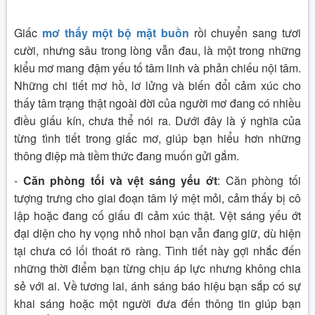
Giấc
mơ thấy một bộ mặt buồn
rồi chuyển sang tươi
cười, nhưng sâu trong lòng vẫn đau, là một trong những
kiểu mơ mang đậm yếu tố tâm linh và phản chiếu nội tâm.
Những chi tiết mơ hồ, lơ lửng và biến đổi cảm xúc cho
thấy tâm trạng thật ngoài đời của người mơ đang có nhiều
điều giấu kín, chưa thể nói ra. Dưới đây là ý nghĩa của
từng tình tiết trong giấc mơ, giúp bạn hiểu hơn những
thông điệp mà tiềm thức đang muốn gửi gắm.
-
Căn phòng tối và vệt sáng yếu ớt
: Căn phòng tối
tượng trưng cho giai đoạn tâm lý mệt mỏi, cảm thấy bị cô
lập hoặc đang cố giấu đi cảm xúc thật. Vệt sáng yếu ớt
đại diện cho hy vọng nhỏ nhoi bạn vẫn đang giữ, dù hiện
tại chưa có lối thoát rõ ràng. Tình tiết này gợi nhắc đến
những thời điểm bạn từng chịu áp lực nhưng không chia
sẻ với ai. Về tương lai, ánh sáng báo hiệu bạn sắp có sự
khai sáng hoặc một người đưa đến thông tin giúp bạn