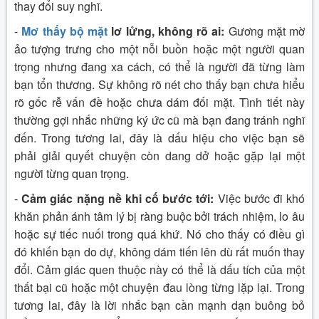
thay đổi suy nghĩ.
-
Mơ thấy bộ mặt
lơ lửng, không rõ ai:
Gương mặt mờ
ảo tượng trưng cho một nỗi buồn hoặc một người quan
trọng nhưng đang xa cách, có thể là người đã từng làm
bạn tổn thương. Sự không rõ nét cho thấy bạn chưa hiểu
rõ gốc rễ vấn đề hoặc chưa dám đối mặt. Tình tiết này
thường gợi nhắc những ký ức cũ mà bạn đang tránh nghĩ
đến. Trong tương lai, đây là dấu hiệu cho việc bạn sẽ
phải giải quyết chuyện còn dang dở hoặc gặp lại một
người từng quan trọng.
-
Cảm giác nặng nề khi cố bước tới:
Việc bước đi khó
khăn phản ánh tâm lý bị ràng buộc bởi trách nhiệm, lo âu
hoặc sự tiếc nuối trong quá khứ. Nó cho thấy có điều gì
đó khiến bạn do dự, không dám tiến lên dù rất muốn thay
đổi. Cảm giác quen thuộc này có thể là dấu tích của một
thất bại cũ hoặc một chuyện đau lòng từng lặp lại. Trong
tương lai, đây là lời nhắc bạn cần mạnh dạn buông bỏ