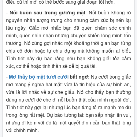
điều cũ thì mới có thể bước sang giai đoạn tốt hơn.
-
Nỗi buồn sâu trong gương mặt
: Nỗi buồn không rõ
nguyên nhân tượng trưng cho những cảm xúc bị nén lại
lâu ngày. Giấc mơ nhắc bạn đã quên chăm sóc chính
mình, quên nhìn nhận những chuyện khiến lòng mình tổn
thương. Nó cũng gợi nhắc một khoảng thời gian bạn từng
chịu cô đơn hoặc tự chịu đựng mà không muốn ai biết.
Tình tiết này dự báo rằng nếu bạn không giải tỏa cảm
xúc, cơ thể hoặc tinh thần sẽ dễ bị quá tải.
-
Mơ thấy bộ mặt tươi cười
bất ngờ:
Nụ cười trong giấc
mơ mang ý nghĩa hai mặt: vừa là tín hiệu của sự bình an,
vừa là lời nhắc về sự che giấu. Nó cho thấy bạn thường
dùng nụ cười để che đi nỗi buồn thật của mình ngoài đời.
Tình tiết này gợi lại những lúc bạn từng tỏ ra mạnh mẽ dù
trong lòng rất mệt. Dự báo tương lai: bạn sắp nhận tin vui,
nhưng đi kèm với đó là một quyết định cần bạn thật lòng
với chính mình.