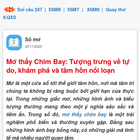
Soi cầu 247
|
XSMB
|
XSMT
|
XSMN
|
Quay thử
KQXS
Sổ mơ
25/11/2023
Mơ thấy Chim Bay: Tượng trưng về tự
do, khám phá và tâm hồn nổi loạn
Mơ là một cửa sổ tới thế giới tâm hồn, nơi mà tâm trí
chúng ta không bị ràng buộc bởi giới hạn của thực
tại. Trong những giấc mơ, những hình ảnh và biểu
tượng thường mang theo một ý nghĩa sâu sắc và
tiềm ẩn. Trong số đó,
mơ thấy chim bay
là một trải
nghiệm phổ biến và thường xuyên gặp. Đằng sau
những hình ảnh bay bổng này, có những giải mã tinh
tế mà nhiều người quan tâm.