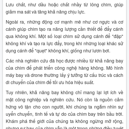
Lưu chất, như dầu hoặc chất nhầy từ lông chim, giúp
giảm ma sát và tăng khả năng chịu lực.
Ngoài ra, những động cơ mạnh mẽ như cơ ngực và cơ
cánh giúp chim tạo ra năng lượng cần thiết để đẩy cánh
qua không khí. Một số loại chim sử dụng cánh để "đập"
không khí và tạo ra lực đẩy, trong khi những loại khác sử
dụng cánh để "quẹt" không khí, giống như lươn bơi.
Các nhà nghiên cứu đã học được nhiều từ khả năng bay
của chim để phát triển công nghệ hàng không. Mô hình
máy bay và drone thường lấy ý tưởng từ cấu trúc và cách
di chuyển của chim để tối ưu hóa hiệu suất.
Tuy nhiên, khả năng bay không chỉ mang lại lợi ích về
mặt công nghiệp và nghiên cứu. Nó còn là nguồn cảm
hứng vô tận cho con người, khi chúng ta ngắm nhìn sự
uyển chuyển, tinh tế và tự do của chim bay trên bầu trời.
Khám phá thế giới của chúng ta không ngừng mở rộng,
nhưng sự bay của chim vẫn là một trong những điều tuyệt