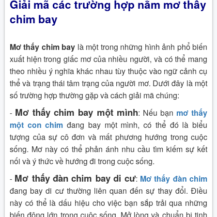
Giải mã các trường hợp nằm mơ thấy
chim bay
Mơ thấy chim bay
là một trong những hình ảnh phổ biến
xuất hiện trong giấc mơ của nhiều người, và có thể mang
theo nhiều ý nghĩa khác nhau tùy thuộc vào ngữ cảnh cụ
thể và trạng thái tâm trạng của người mơ. Dưới đây là một
số trường hợp thường gặp và cách giải mã chúng:
Mơ thấy chim bay một mình
-
: Nếu bạn
mơ thấy
một con chim
đang bay một mình, có thể đó là biểu
tượng của sự cô đơn và mất phương hướng trong cuộc
sống. Mơ này có thể phản ánh nhu cầu tìm kiếm sự kết
nối và ý thức về hướng đi trong cuộc sống.
Mơ thấy đàn chim bay di cư
-
:
Mơ thấy đàn chim
đang bay di cư thường liên quan đến sự thay đổi. Điều
này có thể là dấu hiệu cho việc bạn sắp trải qua những
biến động lớn trong cuộc sống. Mở lòng và chuẩn bị tinh