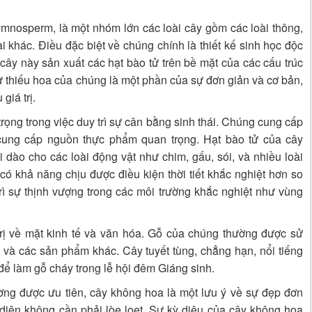
ymnosperm, là một nhóm lớn các loài cây gồm các loài thông,
ại khác. Điều đặc biệt về chúng chính là thiết kế sinh học độc
cây này sản xuất các hạt bào tử trên bề mặt của các cấu trúc
 thiếu hoa của chúng là một phần của sự đơn giản và cơ bản,
giá trị.
rọng trong việc duy trì sự cân bằng sinh thái. Chúng cung cấp
 cung cấp nguồn thực phẩm quan trọng. Hạt bào tử của cây
dào cho các loài động vật như chim, gấu, sói, và nhiều loài
ó khả năng chịu được điều kiện thời tiết khắc nghiệt hơn so
trì sự thịnh vượng trong các môi trường khắc nghiệt như vùng
rị về mặt kinh tế và văn hóa. Gỗ của chúng thường được sử
 và các sản phẩm khác. Cây tuyết tùng, chẳng hạn, nổi tiếng
ể làm gỗ cháy trong lễ hội đêm Giáng sinh.
ường được ưu tiên, cây không hoa là một lưu ý về sự đẹp đơn
 diện không cần phải lòe loẹt. Sự kỳ diệu của cây không hoa