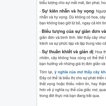
biểu tượng cho sự mất mát, tàn phai, ho
Sự kiên nhẫn và hy vọng
-
: Ngượ
nhẫn và hy vọng. Dù không có hoa, cây
bạn không bao giờ từ bỏ, ngay cả khi tì
Biểu tượng của sự giản đơn và
-
giản đơn và bình tĩnh. Mơ thấy cây như
tránh xa sự phức tạp và tập trung vào cá
Sự thuần khiết và giản dị
-
: Hoa t
nhiên, cây không hoa cũng có thể thể h
bạn hướng về những giá trị đơn giản và 
Tóm lại,
ý nghĩa của mơ thấy cây k
Đây có thể là biểu thị cho sự phát triển
thất vọng hoặc thiếu niềm tin, hay thậ
hơn về ý nghĩa cụ thể của giấc mơ, qua
trong đời thực mà bạn đang trải qua.