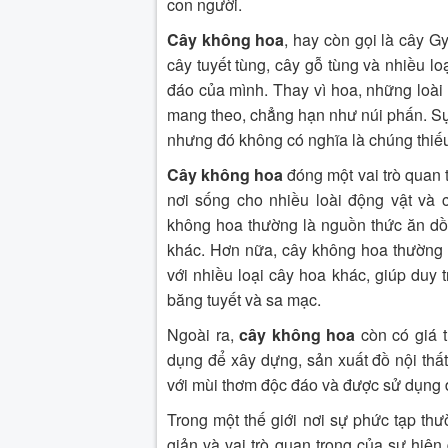
con người.
Cây không hoa
, hay còn gọi là cây G
cây tuyết tùng, cây gỗ tùng và nhiều lo
đáo của mình. Thay vì hoa, những loài 
mang theo, chẳng hạn như núi phấn. Sự
nhưng đó không có nghĩa là chúng thiếu 
Cây không hoa
đóng một vai trò quan t
nơi sống cho nhiều loài động vật và
không hoa thường là nguồn thức ăn dồi 
khác. Hơn nữa, cây không hoa thường c
với nhiều loại cây hoa khác, giúp duy 
băng tuyết và sa mạc.
Ngoài ra,
cây không hoa
còn có giá t
dụng để xây dựng, sản xuất đồ nội thất
với mùi thơm độc đáo và được sử dụng đ
Trong một thế giới nơi sự phức tạp th
giản và vai trò quan trọng của sự hiện