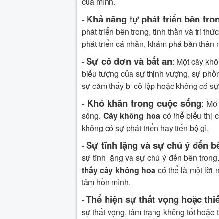
của mình.
Khả năng tự phát triển bên tro
-
phát triển bên trong, tinh thần và tri t
phát triển cá nhân, khám phá bản thân m
Sự cô đơn và bất an
-
: Một cây khô
biểu tượng của sự thịnh vượng, sự phồn 
sự cảm thấy bị cô lập hoặc không có sự
Khó khăn trong cuộc sống
-
: Mơ
sống.
Cây không hoa
có thể biểu thị
không có sự phát triển hay tiến bộ gì.
Sự tĩnh lặng và sự chú ý đến b
-
sự tĩnh lặng và sự chú ý đến bên trong.
thấy cây không hoa
có thể là một lời
tâm hồn mình.
Thể hiện sự thất vọng hoặc thi
-
sự thất vọng, tâm trạng không tốt hoặc 