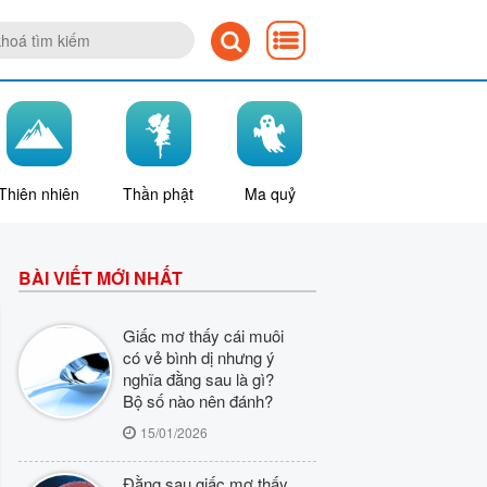
Thiên nhiên
Thần phật
Ma quỷ
BÀI VIẾT MỚI NHẤT
Giấc mơ thấy cái muôi
có vẻ bình dị nhưng ý
nghĩa đằng sau là gì?
Bộ số nào nên đánh?
15/01/2026
Đằng sau giấc mơ thấy