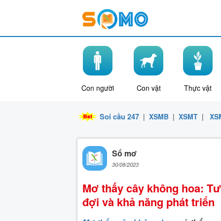
Con người
Con vật
Thực vật
Soi cầu 247
|
XSMB
|
XSMT
|
XS
Sổ mơ
30/08/2023
Mơ thấy cây không hoa: Tư
đợi và khả năng phát triển