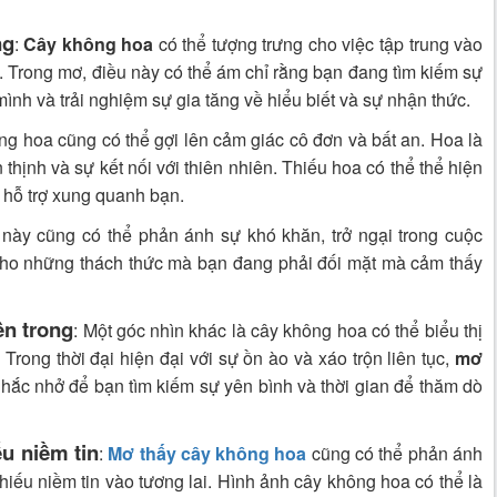
ng
:
Cây không hoa
có thể tượng trưng cho việc tập trung vào
hức. Trong mơ, điều này có thể ám chỉ rằng bạn đang tìm kiếm sự
ình và trải nghiệm sự gia tăng về hiểu biết và sự nhận thức.
ng hoa cũng có thể gợi lên cảm giác cô đơn và bất an. Hoa là
thịnh và sự kết nối với thiên nhiên. Thiếu hoa có thể thể hiện
 hỗ trợ xung quanh bạn.
 này cũng có thể phản ánh sự khó khăn, trở ngại trong cuộc
 cho những thách thức mà bạn đang phải đối mặt mà cảm thấy
ên trong
: Một góc nhìn khác là cây không hoa có thể biểu thị
 Trong thời đại hiện đại với sự ồn ào và xáo trộn liên tục,
mơ
 nhắc nhở để bạn tìm kiếm sự yên bình và thời gian để thăm dò
ếu niềm tin
:
Mơ thấy cây không hoa
cũng có thể phản ánh
thiếu niềm tin vào tương lai. Hình ảnh cây không hoa có thể là