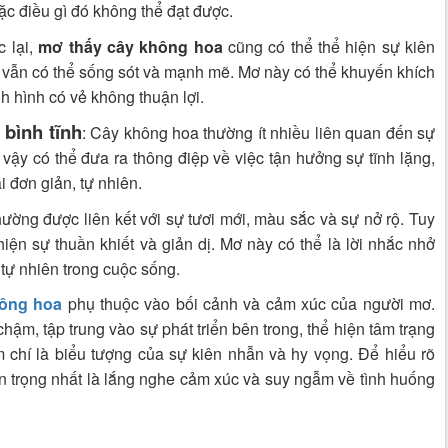
ặc điều gì đó không thể đạt được.
c lại,
mơ thấy cây không hoa
cũng có thể thể hiện sự kiên
 vẫn có thể sống sót và mạnh mẽ. Mơ này có thể khuyến khích
nh hình có vẻ không thuận lợi.
 bình tĩnh
: Cây không hoa thường ít nhiều liên quan đến sự
 vậy có thể đưa ra thông điệp về việc tận hưởng sự tĩnh lặng,
i đơn giản, tự nhiên.
hường được liên kết với sự tươi mới, màu sắc và sự nở rộ. Tuy
iện sự thuần khiết và giản dị. Mơ này có thể là lời nhắc nhở
tự nhiên trong cuộc sống.
hông hoa
phụ thuộc vào bối cảnh và cảm xúc của người mơ.
 chậm, tập trung vào sự phát triển bên trong, thể hiện tâm trạng
m chí là biểu tượng của sự kiên nhẫn và hy vọng. Để hiểu rõ
n trọng nhất là lắng nghe cảm xúc và suy ngẫm về tình huống