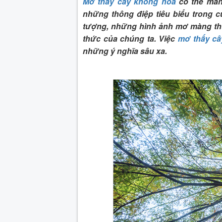
Mơ thấy cây không hoa
có thể man
những thông điệp tiêu biểu trong c
tượng, những hình ảnh mơ màng th
thức của chúng ta. Việc
mơ thấy câ
những ý nghĩa sâu xa.