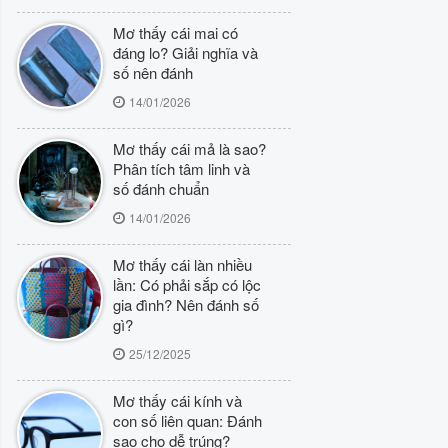
Mơ thấy cái mai có
đáng lo? Giải nghĩa và
số nên đánh
14/01/2026
Mơ thấy cái mả là sao?
Phân tích tâm linh và
số đánh chuẩn
14/01/2026
Mơ thấy cái làn nhiều
lần: Có phải sắp có lộc
gia đình? Nên đánh số
gì?
25/12/2025
Mơ thấy cái kính và
con số liên quan: Đánh
sao cho dễ trúng?