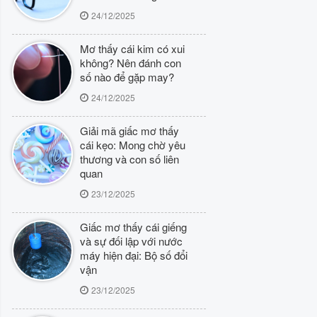
24/12/2025
Mơ thấy cái kim có xui
không? Nên đánh con
số nào để gặp may?
24/12/2025
Giải mã giấc mơ thấy
cái kẹo: Mong chờ yêu
thương và con số liên
quan
23/12/2025
Giấc mơ thấy cái giếng
và sự đối lập với nước
máy hiện đại: Bộ số đổi
vận
23/12/2025