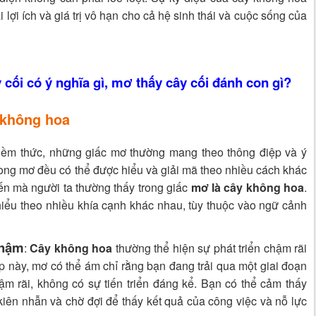
ợi ích và giá trị vô hạn cho cả hệ sinh thái và cuộc sống của
 cối có ý nghĩa gì, mơ thấy cây cối đánh con gì?
 không hoa
 tiềm thức, những giấc mơ thường mang theo thông điệp và ý
trong mơ đều có thể được hiểu và giải mã theo nhiều cách khác
ến mà người ta thường thấy trong giấc
mơ là cây không hoa
.
iểu theo nhiều khía cạnh khác nhau, tùy thuộc vào ngữ cảnh
chậm
:
Cây không hoa
thường thể hiện sự phát triển chậm rãi
p này, mơ có thể ám chỉ rằng bạn đang trải qua một giai đoạn
m rãi, không có sự tiến triển đáng kể. Bạn có thể cảm thấy
iên nhẫn và chờ đợi để thấy kết quả của công việc và nỗ lực