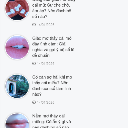
cái mũ: Sự che chở,
ấm áp? Nên đánh bộ
số nào?
14/01/2026
Giấc mơ thấy cái môi
đầy tình cảm: Giải
nghĩa và gợi ý bộ số lô
đề chuẩn
14/01/2026
Có cần sợ hãi khi mơ
thấy cái miếu? Nên
đánh con số tâm linh
nào?
14/01/2026
Nằm mơ thấy cái
miệng: Có ẩn ý gì và
nên đánh bộ số nào