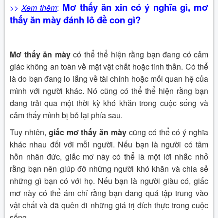
Mơ thấy ăn xin có ý nghĩa gì, mơ
>>
Xem thêm
:
thấy ăn mày đánh lô đề con gì?
Mơ thấy ăn mày
có thể thể hiện rằng bạn đang có cảm
giác không an toàn về mặt vật chất hoặc tinh thần. Có thể
là do bạn đang lo lắng về tài chính hoặc mối quan hệ của
mình với người khác. Nó cũng có thể thể hiện rằng bạn
đang trải qua một thời kỳ khó khăn trong cuộc sống và
cảm thấy mình bị bỏ lại phía sau.
Tuy nhiên,
giấc mơ thấy ăn mày
cũng có thể có ý nghĩa
khác nhau đối với mỗi người. Nếu bạn là người có tâm
hồn nhân đức, giấc mơ này có thể là một lời nhắc nhở
rằng bạn nên giúp đỡ những người khó khăn và chia sẻ
những gì bạn có với họ. Nếu bạn là người giàu có, giấc
mơ này có thể ám chỉ rằng bạn đang quá tập trung vào
vật chất và đã quên đi những giá trị đích thực trong cuộc
sống.