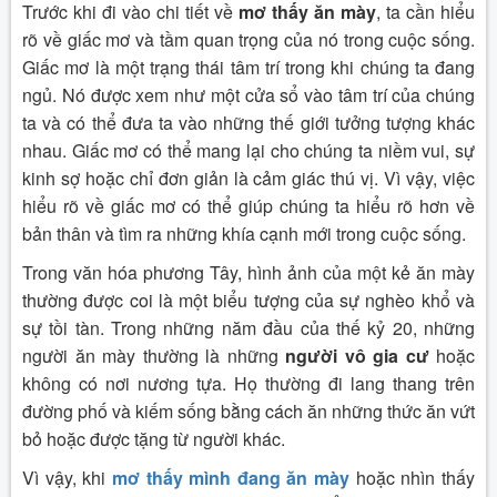
Trước khi đi vào chi tiết về
mơ thấy ăn mày
, ta cần hiểu
rõ về giấc mơ và tầm quan trọng của nó trong cuộc sống.
Giấc mơ là một trạng thái tâm trí trong khi chúng ta đang
ngủ. Nó được xem như một cửa sổ vào tâm trí của chúng
ta và có thể đưa ta vào những thế giới tưởng tượng khác
nhau. Giấc mơ có thể mang lại cho chúng ta niềm vui, sự
kinh sợ hoặc chỉ đơn giản là cảm giác thú vị. Vì vậy, việc
hiểu rõ về giấc mơ có thể giúp chúng ta hiểu rõ hơn về
bản thân và tìm ra những khía cạnh mới trong cuộc sống.
Trong văn hóa phương Tây, hình ảnh của một kẻ ăn mày
thường được coi là một biểu tượng của sự nghèo khổ và
sự tồi tàn. Trong những năm đầu của thế kỷ 20, những
người ăn mày thường là những
người vô gia cư
hoặc
không có nơi nương tựa. Họ thường đi lang thang trên
đường phố và kiếm sống bằng cách ăn những thức ăn vứt
bỏ hoặc được tặng từ người khác.
Vì vậy, khi
mơ thấy mình đang ăn mày
hoặc nhìn thấy