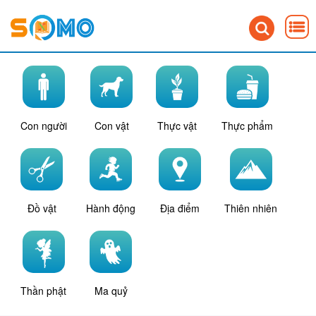
Con người
Con vật
Thực vật
Thực phẩm
Đồ vật
Hành động
Địa điểm
Thiên nhiên
Thần phật
Ma quỷ