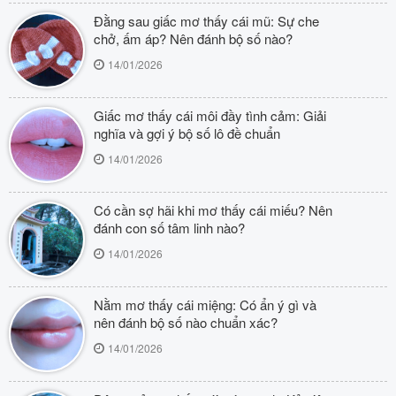
Đằng sau giấc mơ thấy cái mũ: Sự che
chở, ấm áp? Nên đánh bộ số nào?
14/01/2026
Giấc mơ thấy cái môi đầy tình cảm: Giải
nghĩa và gợi ý bộ số lô đề chuẩn
14/01/2026
Có cần sợ hãi khi mơ thấy cái miếu? Nên
đánh con số tâm linh nào?
14/01/2026
Nằm mơ thấy cái miệng: Có ẩn ý gì và
nên đánh bộ số nào chuẩn xác?
14/01/2026