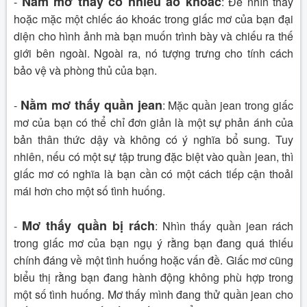
Nằm mơ thấy có nhiều áo khoác
-
:
Để nhìn thấy
hoặc mặc một chiếc áo khoác trong giấc mơ của bạn đại
diện cho hình ảnh mà bạn muốn trình bày và chiếu ra thế
giới bên ngoài. Ngoài ra, nó tượng trưng cho tính cách
bảo vệ và phòng thủ của bạn.
Nằm mơ thấy quần jean
-
:
Mặc quần jean trong giấc
mơ của bạn có thể chỉ đơn giản là một sự phản ánh của
bản thân thức dậy và không có ý nghĩa bổ sung. Tuy
nhiên, nếu có một sự tập trung đặc biệt vào quần jean, thì
giấc mơ có nghĩa là bạn cần có một cách tiếp cận thoải
mái hơn cho một số tình huống.
Mơ thấy quần bị rách
-
:
Nhìn thấy quần jean rách
trong giấc mơ của bạn ngụ ý rằng bạn đang quá thiếu
chính đáng về một tình huống hoặc vấn đề. Giấc mơ cũng
biểu thị rằng bạn đang hành động không phù hợp trong
một số tình huống. Mơ thấy mình đang thử quần jean cho