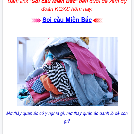
Bấm link "
Soi cầu Miền Bắc
" bên dưới để xem dự
đoán KQXS hôm nay:
Soi cầu Miền Bắc
Mơ thấy quần áo có ý nghĩa gì, mơ thấy quần áo đánh lô đề con
gì?