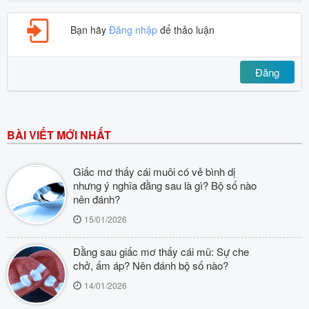
Bạn hãy
Đăng nhập
để thảo luận
Đăng
BÀI VIẾT MỚI NHẤT
Giấc mơ thấy cái muôi có vẻ bình dị
nhưng ý nghĩa đằng sau là gì? Bộ số nào
nên đánh?
15/01/2026
Đằng sau giấc mơ thấy cái mũ: Sự che
chở, ấm áp? Nên đánh bộ số nào?
14/01/2026