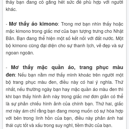
thấy bạn đang cố gắng hết sức để phù hợp với người
khác.
Mơ thấy áo kimono
-
:
Trong mơ bạn nhìn thấy hoặc
mặc kimono trong giấc mơ của bạn tượng trưng cho Nhật
Bản. Bạn đang thể hiện một số kết nối với đất nước. Một
bộ kimono cũng đại diện cho sự thanh lịch, vẻ đẹp và sự
ngoan ngoãn.
Mơ thấy mặc quần áo, trang phục màu
-
đen
:
Nếu bạn nằm mơ thấy mình khoác trên người một
bộ trang phục màu đen, điều này có hai ý nghĩa. Thứ
nhất, nếu thường ngày bạn hay mặc quần áo màu đen thì
khi bạn thấy hình ảnh này trong giấc mơ đơn giản có thể
là sự phản chiếu hình ảnh của chính bạn.
Thứ hai, giấc
mơ này ám chỉ rằng bạn đang mong muốn có sự hòa hợp
với bên trong linh hồn của bạn, điều này phản ánh hai
thái cực tốt và xấu trong suy nghĩ, tiềm thức của bạn.