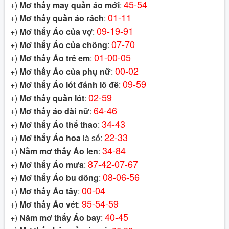
45-54
+)
Mơ thấy may quần áo mới
:
01-11
+)
Mơ thấy quần áo rách
:
09-19-91
+)
Mơ thấy Áo của vợ
:
07-70
+)
Mơ thấy Áo của chồng
:
01-00-05
+)
Mơ thấy Áo trẻ em
:
00-02
+)
Mơ thấy Áo của phụ nữ
:
09-59
+)
Mơ thấy Áo lót đánh lô đề
:
02-59
+)
Mơ thấy quần lót
:
64-46
+)
Mơ thấy áo dài nữ
:
34-43
+)
Mơ thấy Áo thể thao
:
22-33
+)
Mơ thấy Áo hoa
là số:
34-84
+)
Nằm mơ thấy Áo len
:
87-42-07-67
+)
Mơ thấy Áo mưa
:
08-06-56
+)
Mơ thấy Áo bu dông
:
00-04
+)
Mơ thấy Áo tây
:
95-54-59
+)
Mơ thấy Áo vét
:
40-45
+)
Nằm mơ thấy Áo bay
: