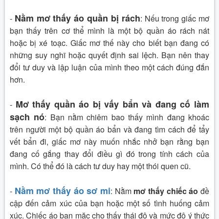
Nằm mơ thấy áo quần bị rách
-
:
Nếu trong giấc mơ
bạn thấy trên cơ thể mình là một bộ quần áo rách nát
hoặc bị xé toạc. Giấc mơ thế này cho biết bạn đang có
những suy nghĩ hoặc quyết định sai lệch. Bạn nên thay
đổi tư duy và lập luận của mình theo một cách đúng đắn
hơn.
Mơ thấy quần áo bị vấy bẩn và đang cố làm
-
sạch nó
:
Bạn nằm chiêm bao thấy mình đang khoác
trên người một bộ quần áo bẩn và đang tìm cách để tẩy
vết bẩn đi, giấc mơ này muốn nhắc nhở bạn rằng bạn
đang cố gắng thay đổi điều gì đó trong tính cách của
mình. Có thể đó là cách tư duy hay một thói quen cũ.
Nằm mơ thấy áo sơ mi
-
:
Nằm
mơ thấy chiếc áo
đề
cập đến cảm xúc của bạn hoặc một số tình huống cảm
xúc. Chiếc áo bạn mặc cho thấy thái độ và mức độ ý thức