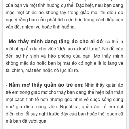
của bạn về một tình huống cụ thể. Đặc biệt, nếu bạn đang
mặc một chiếc áo không tay trong giấc mơ, thì điều đó
ngụ ý rằng bạn cần phải tích cực hơn trong cách tiếp cận
vấn đề, nhiệm vụ hoặc tình huống.
Mơ thấy mình đang tặng áo cho ai đó
-
: có thể là
một phép ẩn dụ cho việc “đưa áo ra khỏi lưng”. Nó đề cập
đến sự hy sinh và hào phóng của bạn. Mơ thấy mình
không mặc áo hoặc bạn bị mất áo có nghĩa là lo lắng về
tài chính, mất tiền hoặc nỗ lực rủi ro.
Nằm mơ thấy quần áo trẻ em
-
:
Nhìn thấy quần áo
trẻ em trong giấc mơ cho thấy bạn đang thể hiện bản thân
một cách tinh tế hơn những góc nhìn về cuộc sống cũng
như gia đình, công việc. Ngoài ra, quần áo trẻ em đại
diện cho lối suy nghĩ trước đây của bạn hoặc thói quen cũ
mà bạn đã vượt qua.