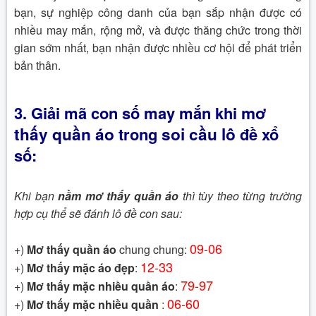
bạn, sự nghiệp công danh của bạn sắp nhận được có
nhiều may mắn, rộng mở, và được thăng chức trong thời
gian sớm nhất, bạn nhận được nhiều cơ hội để phát triển
bản thân.
3.
Giải mã con số may mắn khi
mơ
thấy quần áo
trong
soi cầu lô
đề xổ
số
:
Khi bạn
nằm mơ thấy quần áo
thì tùy theo từng trường
hợp cụ thể sẽ đánh lô đề con sau:
09-06
+)
Mơ thấy quần áo
chung chung:
12-33
+)
Mơ thấy mặc áo đẹp
:
79-97
+)
Mơ thấy mặc nhiều quần áo
:
06-60
+)
Mơ thấy mặc nhiều quần
: