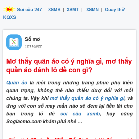
Soi cầu 247
|
XSMB
|
XSMT
|
XSMN
|
Quay thử
KQXS
Sổ mơ
12/11/2022
Mơ thấy quần áo có ý nghĩa gì, mơ thấy
quần áo đánh lô đề con gì?
Quần áo
là một trong những trang phục phụ kiện
quan trọng, không thê nào thiếu đượ đối với mỗi
chúng ta. Vậy khi
mơ thấy quần áo có ý nghĩa gì
, và
ứng với con số may mắn nào sẽ đem lại tiền tài cho
bạn trong lô đề
soi cầu xsmb
, hãy cùng
Sogiacmo.com khám phá nhé …