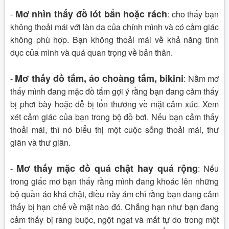
Mơ nhìn thấy đồ lót bẩn hoặc rách
-
: cho thấy bạn
không thoải mái với làn da của chính mình và có cảm giác
không phù hợp. Bạn không thoải mái về khả năng tình
dục của mình và quá quan trọng về bản thân.
Mơ thấy đồ tắm, áo choàng tắm, bikini
-
:
Nằm mơ
thấy mình đang mặc đồ tắm gợi ý rằng bạn đang cảm thấy
bị phơi bày hoặc dễ bị tổn thương về mặt cảm xúc. Xem
xét cảm giác của bạn trong bộ đồ bơi. Nếu bạn cảm thấy
thoải mái, thì nó biểu thị một cuộc sống thoải mái, thư
giãn và thư giãn.
Mơ thấy mặc đồ quá chật hay quá rộng
-
:
Nếu
trong giấc mơ bạn thấy rằng mình đang khoác lên những
bộ quần áo khá chật, điều này ám chỉ rằng bạn đang cảm
thấy bị hạn chế về mặt nào đó. Chẳng hạn như bạn đang
cảm thấy bị ràng buộc, ngột ngạt và mất tự do trong một