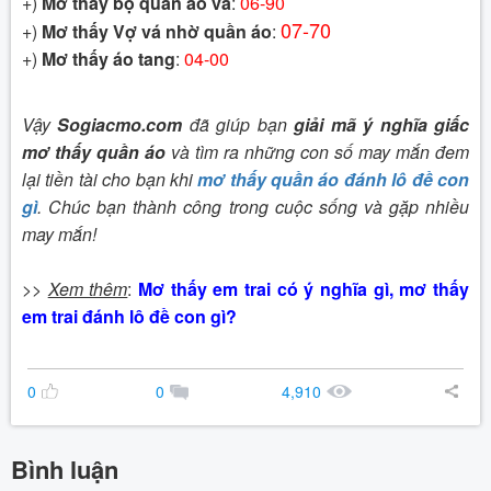
+)
Mơ thấy bộ quần áo vá
:
06-90
07-70
+)
Mơ thấy Vợ vá nhờ quần áo
:
+)
Mơ thấy áo tang
:
04-00
Vậy
Sogiacmo.com
đã giúp bạn
giải mã ý nghĩa giấc
mơ thấy quần áo
và tìm ra những con số may mắn đem
lại tiền tài cho bạn khi
mơ thấy quần áo đánh lô đề con
gì
. Chúc bạn thành công trong cuộc sống và gặp nhiều
may mắn!
>>
Xem thêm
:
Mơ thấy em trai có ý nghĩa gì, mơ thấy
em trai đánh lô đề con gì?
0
0
4,910
Bình luận