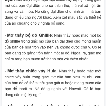
mơ của bạn đại diện cho sự thích thú, thú vui xã hội, ân
sủng và văn hóa. Nó cũng đại diện cho hình ảnh mà bạn
đang chiếu cho người khác. Xem xét màu sắc và thiết kế
của áo choàng cho ý nghĩa bổ sung.
Mơ thấy bộ đồ Ghillie
-
:
Nhìn thấy hoặc mặc một bộ
đồ ghillie trong giấc mơ của bạn đại diện cho mong muốn
của bạn để hòa trộn vào nền và không được chú ý. Có lẽ
bạn đang cố gắng trốn tránh một ai đó. Ngoài ra, giấc mơ
chỉ ra rằng bạn muốn trở thành một với thiên nhiên.
Mơ thấy chiếc váy Hula
-
:
Nhìn thấy hoặc mặc một
chiếc váy hula trong giấc mơ của bạn biểu thị nhu cầu
của bạn để có thêm thời gian giải trí hoặc mong muốn của
bạn để thoát ra. Nó đồng nghĩa với Hawaii. Có lẽ bạn
đang cần một kỳ nghỉ.