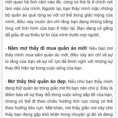
mối quan hệ tình cảm nào đó, cũng có thể là ở chính nơi
làm việc của mình.
Ngược lại, bạn thấy mình mặc những
bộ quần áo quá rộng so với cơ thể trong giấc mộng của
mình, điều này muốn ám chỉ rằng bạn đang không bằng
lòng với tình hình của bạn ở hiện tại. Bạn đang cố gắng
để giấu đi sự thiếu tự tin của mình trước mọi người.
Nằm mơ thấy đi mua quần áo mới
-
:
Nếu bạn mơ
thấy mình mua sắm quần áo mới, điều này ám chỉ về sự
lo lắng của bạn về sự nỗ lực để thích nghi với những sự
thay đổi hiện tại trong cuộc sống của bạn.
Mơ thấy thử quần áo đẹp
-
:
Nếu như bạn thấy mình
đang thử quần áo trong giấc mơ thì bạn nên chú ý. Đây là
điềm báo về sự thay đổi trong cuộc sống sắp tới của bạn,
chúng có thể đi theo chiều hướng tích cực cũng có thể
theo hướng tiêu cực.
Mặt khác, mơ thấy giấc mơ này cho
thấy bạn đang gặp khó khăn trong chuyện gì đó và đang