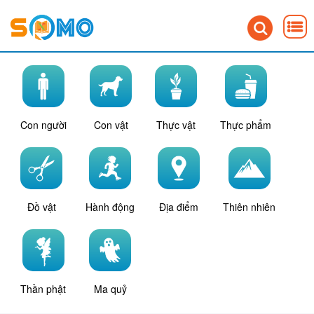
Con người
Con vật
Thực vật
Thực phẩm
Đồ vật
Hành động
Địa điểm
Thiên nhiên
Thần phật
Ma quỷ