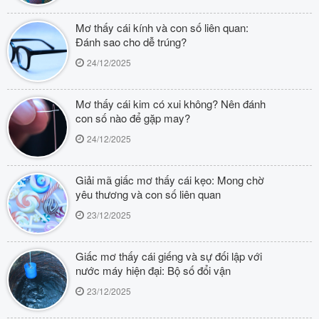
Mơ thấy cái kính và con số liên quan:
Đánh sao cho dễ trúng?
24/12/2025
Mơ thấy cái kim có xui không? Nên đánh
con số nào để gặp may?
24/12/2025
Giải mã giấc mơ thấy cái kẹo: Mong chờ
yêu thương và con số liên quan
23/12/2025
Giấc mơ thấy cái giếng và sự đối lập với
nước máy hiện đại: Bộ số đổi vận
23/12/2025