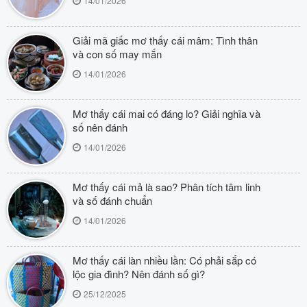
14/01/2026
Giải mã giấc mơ thấy cái mâm: Tình thân
và con số may mắn
14/01/2026
Mơ thấy cái mai có đáng lo? Giải nghĩa và
số nên đánh
14/01/2026
Mơ thấy cái mả là sao? Phân tích tâm linh
và số đánh chuẩn
14/01/2026
Mơ thấy cái làn nhiều lần: Có phải sắp có
lộc gia đình? Nên đánh số gì?
25/12/2025