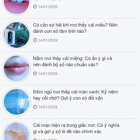
14/01/2026
Có cần sợ hãi khi mơ thấy cái miếu? Nên
đánh con số tâm linh nào?
14/01/2026
Nằm mơ thấy cái miệng: Có ẩn ý gì và
nên đánh bộ số nào chuẩn xác?
14/01/2026
Đêm ngủ mơ thấy cái màn xanh: Kỷ niệm
hay nỗi nhớ? Gợi ý con số đổi vận
14/01/2026
Cái màn hiện ra trong giấc mơ: Có ý nghĩa
gì và gợi ý số lô đề nào chính xác